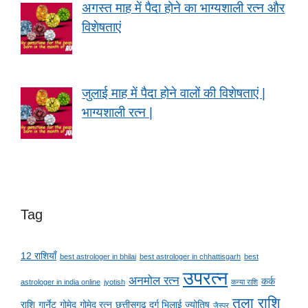
अगस्त माह में पैदा होने का भाग्यशाली रत्न और
विशेषताएं
जुलाई माह में पैदा होने वालों की विशेषताएं |
भाग्यशाली रत्न |
Tag
12 राशियाँ
best astrologer in bhilai
best astrologer in chhattisgarh
best
उपरत्न
अनमोल रत्न
कर्क
astrologer in india online
jyotish
कन्या राशि
तुला राशि
राशि
गार्नेट
गोमेद
गोमेद रत्न
छत्तीसगढ़ दुर्ग भिलाई ज्योतिष
जैस्पर