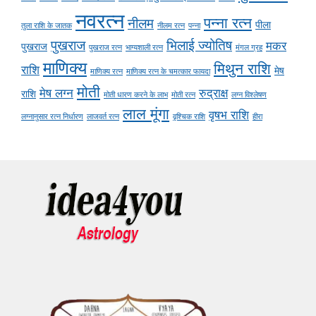
नवरत्न
पन्ना रत्न
नीलम
पीला
तुला राशि के जातक
नीलम रत्न
पन्ना
पुखराज
भिलाई ज्योतिष
मकर
पुखराज
पुखराज रत्न
भाग्यशाली रत्न
मंगल ग्रह
माणिक्य
मिथुन राशि
राशि
मेष
माणिक्य रत्न
माणिक्य रत्न के चमत्कार फायदा
मोती
मेष लग्न
रुद्राक्ष
राशि
मोती धारण करने के लाभ
मोती रत्न
लग्न विश्लेषण
लाल मूंगा
वृषभ राशि
लग्नानुसार रत्न निर्धारण
लाजवर्त रत्न
वृश्चिक राशि
हीरा