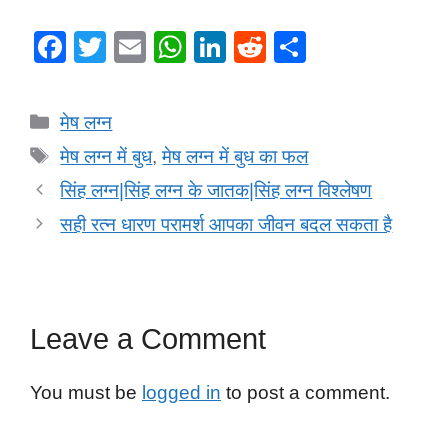
F
T
E
W
Li
R
S
a
wi
m
h
n
e
h
c
tt
ail
at
k
d
ar
Categories
मेष लग्न
e
er
s
e
di
e
Tags
मेष लग्न में बुध
,
मेष लग्न में बुध का फल
b
A
dI
t
सिंह लग्न|सिंह लग्न के जातक|सिंह लग्न विश्लेषण
o
p
n
सही रत्न धारण परामर्श आपका जीवन बदल सकता है
o
p
k
Leave a Comment
You must be
logged in
to post a comment.