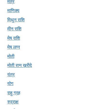
मंत्र
माणिक्य
मिथुन राशि
मीन राशि
मेष राशि
मेष लग्न
मोती
मोती रत्न ख़रीदे
यंत्र
योग
राहु ग्रह
रुद्राक्ष