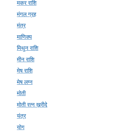
मकर राशि
मंगल ग्रह
मंत्र
माणिक्य
मिथुन राशि
मीन राशि
मेष राशि
मेष लग्न
मोती
मोती रत्न ख़रीदे
यंत्र
योग