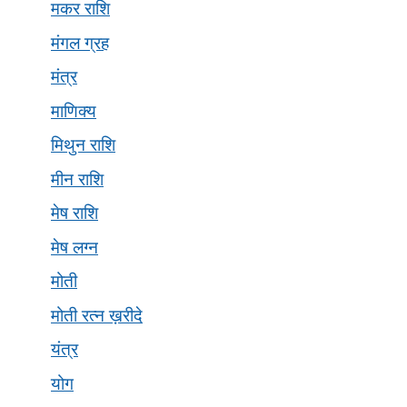
मकर राशि
मंगल ग्रह
मंत्र
माणिक्य
मिथुन राशि
मीन राशि
मेष राशि
मेष लग्न
मोती
मोती रत्न ख़रीदे
यंत्र
योग