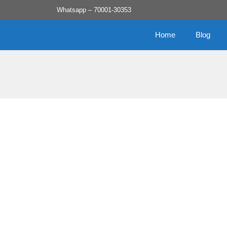
Skip
Whatsapp – 70001-30353
to
content
Home
Blog