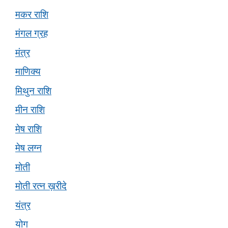
मकर राशि
मंगल ग्रह
मंत्र
माणिक्य
मिथुन राशि
मीन राशि
मेष राशि
मेष लग्न
मोती
मोती रत्न ख़रीदे
यंत्र
योग