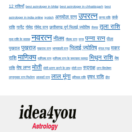
12 राशियाँ
best astrologer in bhilai
best astrologer in chhattisgarh
best
उपरत्न
अनमोल रत्न
कर्क
astrologer in india online
jyotish
कन्या राशि
तुला राशि
राशि
गार्नेट
गोमेद
गोमेद रत्न
छत्तीसगढ़ दुर्ग भिलाई ज्योतिष
जैस्पर
नवरत्न
पन्ना रत्न
नीलम
पीला
तुला राशि के जातक
नीलम रत्न
पन्ना
पुखराज
भिलाई ज्योतिष
मकर
पुखराज
पुखराज रत्न
भाग्यशाली रत्न
मंगल ग्रह
माणिक्य
मिथुन राशि
राशि
मेष
माणिक्य रत्न
माणिक्य रत्न के चमत्कार फायदा
मोती
मेष लग्न
रुद्राक्ष
राशि
मोती धारण करने के लाभ
मोती रत्न
लग्न विश्लेषण
लाल मूंगा
वृषभ राशि
लग्नानुसार रत्न निर्धारण
लाजवर्त रत्न
वृश्चिक राशि
हीरा