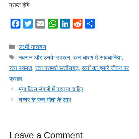
प्राप्त होंगे
F
T
E
W
Li
R
S
a
wi
m
h
n
e
h
c
tt
ail
at
k
d
ar
Categories
लक्ष्मी नारायण
e
er
s
e
di
e
Tags
नवरत्न और उनके उपरत्न
,
रत्न धारण में सावधानियां
,
b
A
dI
t
रत्न परामर्श
,
रत्न परामर्श छत्तीसगढ़
,
रत्नों का हमारे जीवन पर
o
p
n
प्रभाव
o
p
मूंगा किस उंगली में पहनना चाहिए
k
चन्द्र के रत्न मोती के लाभ
Leave a Comment