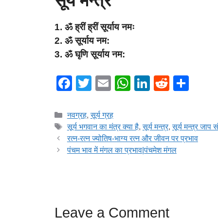
सूर्य मन्त्र
1. ॐ ह्रीं ह्रीं सूर्याय नमः
2. ॐ सूर्याय नम:
3. ॐ घृणि सूर्याय नम:
F
T
E
W
Li
R
S
a
wi
m
h
n
e
h
c
tt
ail
at
k
d
ar
Categories
नवग्रह
,
सूर्य ग्रह
e
er
s
e
di
e
Tags
सूर्य भगवान का मंत्र क्या है
,
सूर्य मन्त्र
,
सूर्य मन्त्र जाप स
रत्न-रत्न ज्योतिष-भाग्य रत्न और जीवन पर प्रभाव
b
A
dI
t
पंचम भाव में मंगल का प्रभाव|पंचमेश मंगल
o
p
n
o
p
k
Leave a Comment