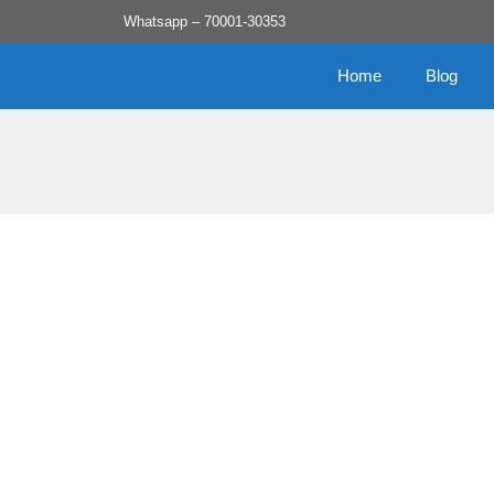
Skip
Whatsapp – 70001-30353
to
content
Home
Blog