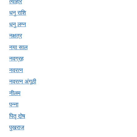
त्यौहार
धनु राशि
धनु लग्न
नक्षत्र
नया साल
नवग्रह
नवरत्न
नवरत्न अंगूठी
नीलम
पन्ना
पितृ दोष
पुखराज