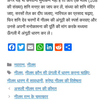
अगर यह भी करवाना मुमकिन नहीं है तो आप एक माला (108
की संख्या) शनि मन्त्र का जाप कर लें, संध्या को शनि मंदिर
जाए, सरसों तेल का दीप जलाए, नारियल का प्रसाद चढ़ाए,
फिर शनि देव चरणों में नीलम की अंगूठी को स्पर्श करवाए और
उनसे अपनी मनोकामना की पूर्ति की मांग करके मध्यमा
ऊँगली में अंगूठी धारण कर ले।
F
T
E
W
Li
R
S
a
wi
m
h
n
e
h
c
tt
ail
at
k
d
ar
Categories
नवरत्न
,
नीलम
e
er
s
e
di
e
Tags
नीलम
,
नीलम कौन सी उंगली में धारण करना चाहिए
,
b
A
dI
t
नीलम धारण में सावधानी
,
श्रेष्ठ नीलम की विशेषता
o
p
n
असली नीलम रत्न की कीमत
o
p
नीलम रत्न के चमत्कार
k