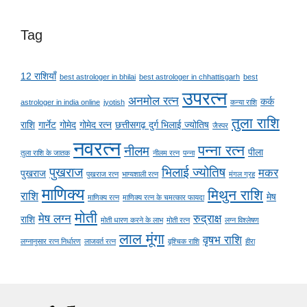
Tag
12 राशियाँ
best astrologer in bhilai
best astrologer in chhattisgarh
best
उपरत्न
अनमोल रत्न
कर्क
astrologer in india online
jyotish
कन्या राशि
तुला राशि
राशि
गार्नेट
गोमेद
गोमेद रत्न
छत्तीसगढ़ दुर्ग भिलाई ज्योतिष
जैस्पर
नवरत्न
पन्ना रत्न
नीलम
पीला
तुला राशि के जातक
नीलम रत्न
पन्ना
पुखराज
भिलाई ज्योतिष
मकर
पुखराज
पुखराज रत्न
भाग्यशाली रत्न
मंगल ग्रह
माणिक्य
मिथुन राशि
राशि
मेष
माणिक्य रत्न
माणिक्य रत्न के चमत्कार फायदा
मोती
मेष लग्न
रुद्राक्ष
राशि
मोती धारण करने के लाभ
मोती रत्न
लग्न विश्लेषण
लाल मूंगा
वृषभ राशि
लग्नानुसार रत्न निर्धारण
लाजवर्त रत्न
वृश्चिक राशि
हीरा