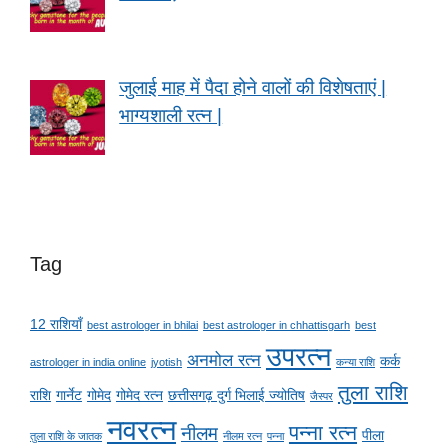
जुलाई माह में पैदा होने वालों की विशेषताएं |
भाग्यशाली रत्न |
Tag
12 राशियाँ
best astrologer in bhilai
best astrologer in chhattisgarh
best
उपरत्न
अनमोल रत्न
कर्क
astrologer in india online
jyotish
कन्या राशि
तुला राशि
राशि
गार्नेट
गोमेद
गोमेद रत्न
छत्तीसगढ़ दुर्ग भिलाई ज्योतिष
जैस्पर
नवरत्न
पन्ना रत्न
नीलम
पीला
तुला राशि के जातक
नीलम रत्न
पन्ना