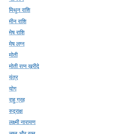
मिथुन राशि
मीन राशि
मेष राशि
मेष लग्न
मोती
मोती रत्न ख़रीदे
यंत्र
योग
राहु ग्रह
रुद्राक्ष
लक्ष्मी नारायण
लग्न और रत्न