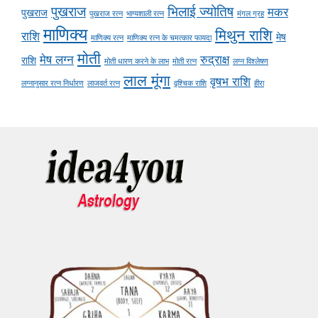
पुखराज
भिलाई ज्योतिष
मकर
पुखराज
पुखराज रत्न
भाग्यशाली रत्न
मंगल ग्रह
माणिक्य
मिथुन राशि
राशि
मेष
माणिक्य रत्न
माणिक्य रत्न के चमत्कार फायदा
मोती
मेष लग्न
रुद्राक्ष
राशि
मोती धारण करने के लाभ
मोती रत्न
लग्न विश्लेषण
लाल मूंगा
वृषभ राशि
लग्नानुसार रत्न निर्धारण
लाजवर्त रत्न
वृश्चिक राशि
हीरा