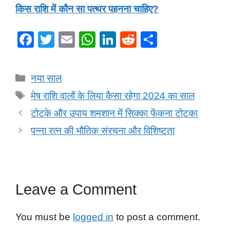
किस राशि में कौन सा पत्थर पहनना चाहिए?
F
T
E
W
Li
R
S
a
wi
m
h
n
e
h
c
tt
ail
at
k
d
ar
Categories
नया साल
e
er
s
e
di
e
Tags
मेष राशि वालों के लिया कैसा रहेगा 2024 का साल
b
A
dI
t
टोटके और उपाय शमशान में सिक्का फेंकना टोटका
o
p
n
पन्ना रत्न की भौतिक संरचना और विशिष्टता
o
p
k
Leave a Comment
You must be
logged in
to post a comment.