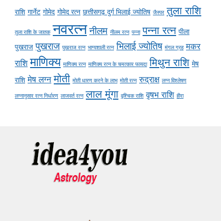
तुला राशि
राशि
गार्नेट
गोमेद
गोमेद रत्न
छत्तीसगढ़ दुर्ग भिलाई ज्योतिष
जैस्पर
नवरत्न
पन्ना रत्न
नीलम
पीला
तुला राशि के जातक
नीलम रत्न
पन्ना
पुखराज
भिलाई ज्योतिष
मकर
पुखराज
पुखराज रत्न
भाग्यशाली रत्न
मंगल ग्रह
माणिक्य
मिथुन राशि
राशि
मेष
माणिक्य रत्न
माणिक्य रत्न के चमत्कार फायदा
मोती
मेष लग्न
रुद्राक्ष
राशि
मोती धारण करने के लाभ
मोती रत्न
लग्न विश्लेषण
लाल मूंगा
वृषभ राशि
लग्नानुसार रत्न निर्धारण
लाजवर्त रत्न
वृश्चिक राशि
हीरा