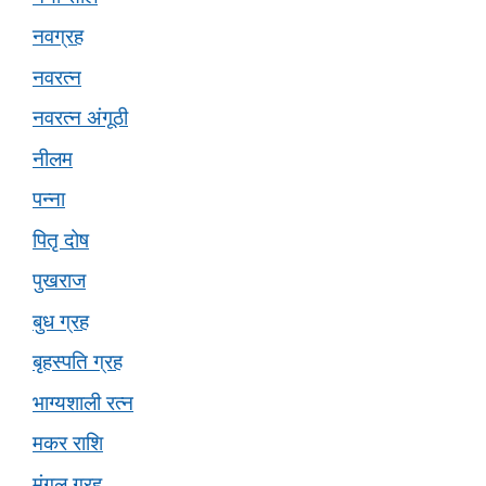
नवग्रह
नवरत्न
नवरत्न अंगूठी
नीलम
पन्ना
पितृ दोष
पुखराज
बुध ग्रह
बृहस्पति ग्रह
भाग्यशाली रत्न
मकर राशि
मंगल ग्रह