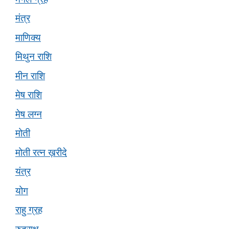
मंत्र
माणिक्य
मिथुन राशि
मीन राशि
मेष राशि
मेष लग्न
मोती
मोती रत्न ख़रीदे
यंत्र
योग
राहु ग्रह