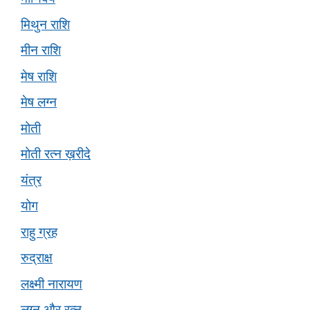
मिथुन राशि
मीन राशि
मेष राशि
मेष लग्न
मोती
मोती रत्न ख़रीदे
यंत्र
योग
राहु ग्रह
रुद्राक्ष
लक्ष्मी नारायण
लग्न और रत्न