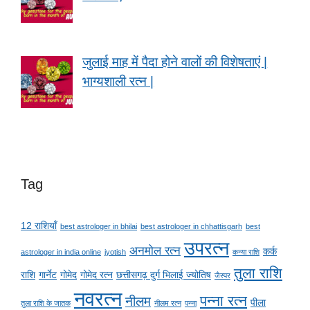
जुलाई माह में पैदा होने वालों की विशेषताएं |
भाग्यशाली रत्न |
Tag
12 राशियाँ
best astrologer in bhilai
best astrologer in chhattisgarh
best
उपरत्न
अनमोल रत्न
कर्क
astrologer in india online
jyotish
कन्या राशि
तुला राशि
राशि
गार्नेट
गोमेद
गोमेद रत्न
छत्तीसगढ़ दुर्ग भिलाई ज्योतिष
जैस्पर
नवरत्न
पन्ना रत्न
नीलम
पीला
तुला राशि के जातक
नीलम रत्न
पन्ना