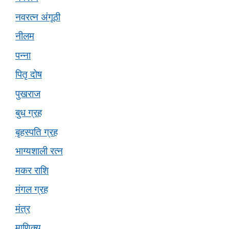
नवरत्न अंगूठी
नीलम
पन्ना
पितृ दोष
पुखराज
बुध ग्रह
बृहस्पति ग्रह
भाग्यशाली रत्न
मकर राशि
मंगल ग्रह
मंत्र
माणिक्य