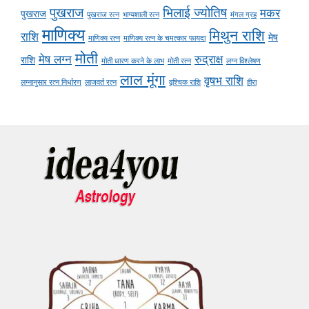
पुखराज
भिलाई ज्योतिष
मकर
पुखराज
पुखराज रत्न
भाग्यशाली रत्न
मंगल ग्रह
माणिक्य
मिथुन राशि
राशि
मेष
माणिक्य रत्न
माणिक्य रत्न के चमत्कार फायदा
मोती
मेष लग्न
रुद्राक्ष
राशि
मोती धारण करने के लाभ
मोती रत्न
लग्न विश्लेषण
लाल मूंगा
वृषभ राशि
लग्नानुसार रत्न निर्धारण
लाजवर्त रत्न
वृश्चिक राशि
हीरा