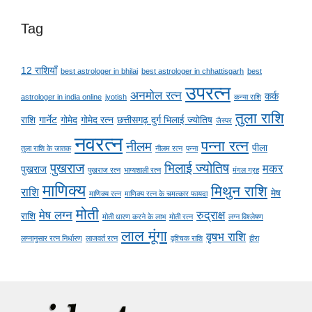
Tag
12 राशियाँ
best astrologer in bhilai
best astrologer in chhattisgarh
best
उपरत्न
अनमोल रत्न
कर्क
astrologer in india online
jyotish
कन्या राशि
तुला राशि
राशि
गार्नेट
गोमेद
गोमेद रत्न
छत्तीसगढ़ दुर्ग भिलाई ज्योतिष
जैस्पर
नवरत्न
पन्ना रत्न
नीलम
पीला
तुला राशि के जातक
नीलम रत्न
पन्ना
पुखराज
भिलाई ज्योतिष
मकर
पुखराज
पुखराज रत्न
भाग्यशाली रत्न
मंगल ग्रह
माणिक्य
मिथुन राशि
राशि
मेष
माणिक्य रत्न
माणिक्य रत्न के चमत्कार फायदा
मोती
मेष लग्न
रुद्राक्ष
राशि
मोती धारण करने के लाभ
मोती रत्न
लग्न विश्लेषण
लाल मूंगा
वृषभ राशि
लग्नानुसार रत्न निर्धारण
लाजवर्त रत्न
वृश्चिक राशि
हीरा