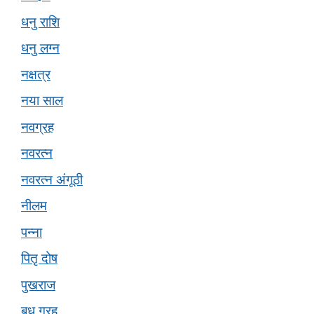
धनु राशि
धनु लग्न
नक्षत्र
नया साल
नवग्रह
नवरत्न
नवरत्न अंगूठी
नीलम
पन्ना
पितृ दोष
पुखराज
बुध ग्रह