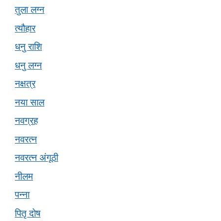
तुला लग्न
त्यौहार
धनु राशि
धनु लग्न
नक्षत्र
नया साल
नवग्रह
नवरत्न
नवरत्न अंगूठी
नीलम
पन्ना
पितृ दोष