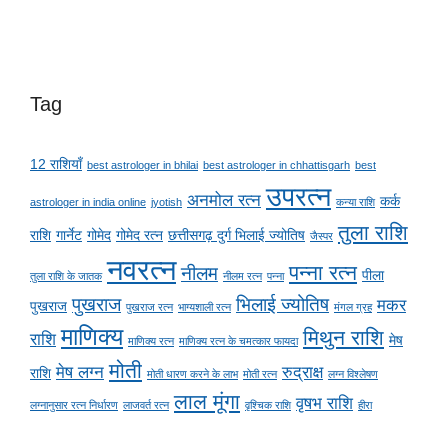
Tag
12 राशियाँ
best astrologer in bhilai
best astrologer in chhattisgarh
best
उपरत्न
अनमोल रत्न
कर्क
astrologer in india online
jyotish
कन्या राशि
तुला राशि
राशि
गार्नेट
गोमेद
गोमेद रत्न
छत्तीसगढ़ दुर्ग भिलाई ज्योतिष
जैस्पर
नवरत्न
पन्ना रत्न
नीलम
पीला
तुला राशि के जातक
नीलम रत्न
पन्ना
पुखराज
भिलाई ज्योतिष
मकर
पुखराज
पुखराज रत्न
भाग्यशाली रत्न
मंगल ग्रह
माणिक्य
मिथुन राशि
राशि
मेष
माणिक्य रत्न
माणिक्य रत्न के चमत्कार फायदा
मोती
मेष लग्न
रुद्राक्ष
राशि
मोती धारण करने के लाभ
मोती रत्न
लग्न विश्लेषण
लाल मूंगा
वृषभ राशि
लग्नानुसार रत्न निर्धारण
लाजवर्त रत्न
वृश्चिक राशि
हीरा