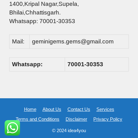
1400,Kripal Nagar,Supela,
Bhilai,Chhattisgarh.
Whatsapp: 70001-30353
Mail:
geminigems.gems@gmail.com
Whatsapp:
70001-30353
Home
About Us
Contact Us
Services
Terms and Conditions
Disclaimer
Privacy Policy
© 2024 idea4you