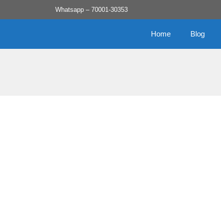
Skip
Whatsapp – 70001-30353
to
content
Home
Blog