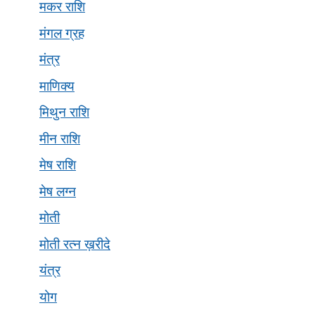
मकर राशि
मंगल ग्रह
मंत्र
माणिक्य
मिथुन राशि
मीन राशि
मेष राशि
मेष लग्न
मोती
मोती रत्न ख़रीदे
यंत्र
योग