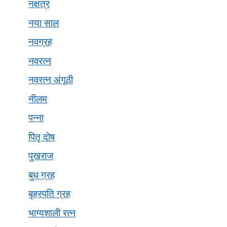
नक्षत्र
नया साल
नवग्रह
नवरत्न
नवरत्न अंगूठी
नीलम
पन्ना
पितृ दोष
पुखराज
बुध ग्रह
बृहस्पति ग्रह
भाग्यशाली रत्न