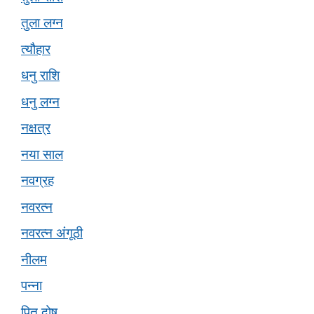
तुला लग्न
त्यौहार
धनु राशि
धनु लग्न
नक्षत्र
नया साल
नवग्रह
नवरत्न
नवरत्न अंगूठी
नीलम
पन्ना
पितृ दोष