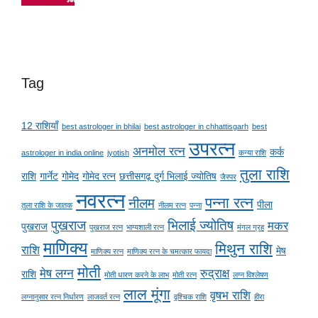
Tag
12 राशियाँ
best astrologer in bhilai
best astrologer in chhattisgarh
best
उपरत्न
अनमोल रत्न
कर्क
astrologer in india online
jyotish
कन्या राशि
तुला राशि
राशि
गार्नेट
गोमेद
गोमेद रत्न
छत्तीसगढ़ दुर्ग भिलाई ज्योतिष
जैस्पर
नवरत्न
पन्ना रत्न
नीलम
पीला
तुला राशि के जातक
नीलम रत्न
पन्ना
पुखराज
भिलाई ज्योतिष
मकर
पुखराज
पुखराज रत्न
भाग्यशाली रत्न
मंगल ग्रह
माणिक्य
मिथुन राशि
राशि
मेष
माणिक्य रत्न
माणिक्य रत्न के चमत्कार फायदा
मोती
मेष लग्न
रुद्राक्ष
राशि
मोती धारण करने के लाभ
मोती रत्न
लग्न विश्लेषण
लाल मूंगा
वृषभ राशि
लग्नानुसार रत्न निर्धारण
लाजवर्त रत्न
वृश्चिक राशि
हीरा