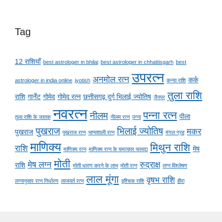
Tag
12 राशियाँ
best astrologer in bhilai
best astrologer in chhattisgarh
best
उपरत्न
अनमोल रत्न
कर्क
astrologer in india online
jyotish
कन्या राशि
तुला राशि
राशि
गार्नेट
गोमेद
गोमेद रत्न
छत्तीसगढ़ दुर्ग भिलाई ज्योतिष
जैस्पर
नवरत्न
पन्ना रत्न
नीलम
पीला
तुला राशि के जातक
नीलम रत्न
पन्ना
पुखराज
भिलाई ज्योतिष
मकर
पुखराज
पुखराज रत्न
भाग्यशाली रत्न
मंगल ग्रह
माणिक्य
मिथुन राशि
राशि
मेष
माणिक्य रत्न
माणिक्य रत्न के चमत्कार फायदा
मोती
मेष लग्न
रुद्राक्ष
राशि
मोती धारण करने के लाभ
मोती रत्न
लग्न विश्लेषण
लाल मूंगा
वृषभ राशि
लग्नानुसार रत्न निर्धारण
लाजवर्त रत्न
वृश्चिक राशि
हीरा