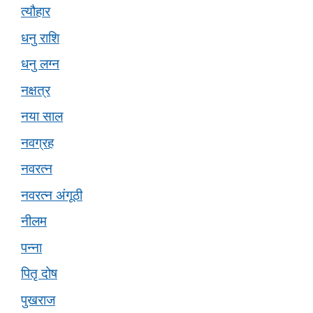
त्यौहार
धनु राशि
धनु लग्न
नक्षत्र
नया साल
नवग्रह
नवरत्न
नवरत्न अंगूठी
नीलम
पन्ना
पितृ दोष
पुखराज