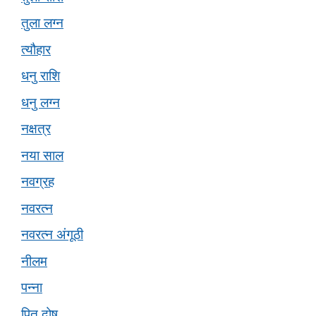
तुला लग्न
त्यौहार
धनु राशि
धनु लग्न
नक्षत्र
नया साल
नवग्रह
नवरत्न
नवरत्न अंगूठी
नीलम
पन्ना
पितृ दोष