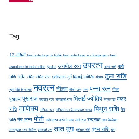
Tag
12 राशियाँ
best astrologer in bhilai
best astrologer in chhattisgarh
best
उपरत्न
अनमोल रत्न
कर्क
astrologer in india online
jyotish
कन्या राशि
तुला राशि
राशि
गार्नेट
गोमेद
गोमेद रत्न
छत्तीसगढ़ दुर्ग भिलाई ज्योतिष
जैस्पर
नवरत्न
पन्ना रत्न
नीलम
पीला
तुला राशि के जातक
नीलम रत्न
पन्ना
पुखराज
भिलाई ज्योतिष
मकर
पुखराज
पुखराज रत्न
भाग्यशाली रत्न
मंगल ग्रह
माणिक्य
मिथुन राशि
राशि
मेष
माणिक्य रत्न
माणिक्य रत्न के चमत्कार फायदा
मोती
मेष लग्न
रुद्राक्ष
राशि
मोती धारण करने के लाभ
मोती रत्न
लग्न विश्लेषण
लाल मूंगा
वृषभ राशि
लग्नानुसार रत्न निर्धारण
लाजवर्त रत्न
वृश्चिक राशि
हीरा