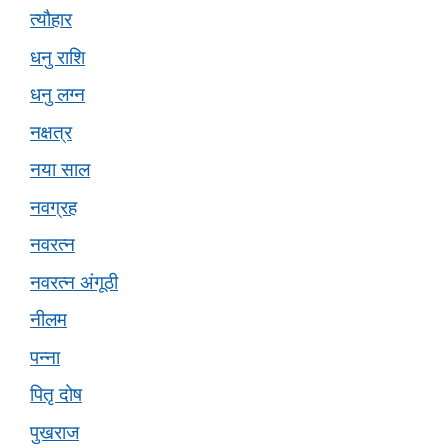
त्यौहार
धनु राशि
धनु लग्न
नक्षत्र
नया साल
नवग्रह
नवरत्न
नवरत्न अंगूठी
नीलम
पन्ना
पितृ दोष
पुखराज