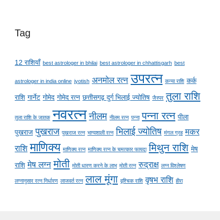
Tag
12 राशियाँ
best astrologer in bhilai
best astrologer in chhattisgarh
best
उपरत्न
अनमोल रत्न
कर्क
astrologer in india online
jyotish
कन्या राशि
तुला राशि
राशि
गार्नेट
गोमेद
गोमेद रत्न
छत्तीसगढ़ दुर्ग भिलाई ज्योतिष
जैस्पर
नवरत्न
पन्ना रत्न
नीलम
पीला
तुला राशि के जातक
नीलम रत्न
पन्ना
पुखराज
भिलाई ज्योतिष
मकर
पुखराज
पुखराज रत्न
भाग्यशाली रत्न
मंगल ग्रह
माणिक्य
मिथुन राशि
राशि
मेष
माणिक्य रत्न
माणिक्य रत्न के चमत्कार फायदा
मोती
मेष लग्न
रुद्राक्ष
राशि
मोती धारण करने के लाभ
मोती रत्न
लग्न विश्लेषण
लाल मूंगा
वृषभ राशि
लग्नानुसार रत्न निर्धारण
लाजवर्त रत्न
वृश्चिक राशि
हीरा