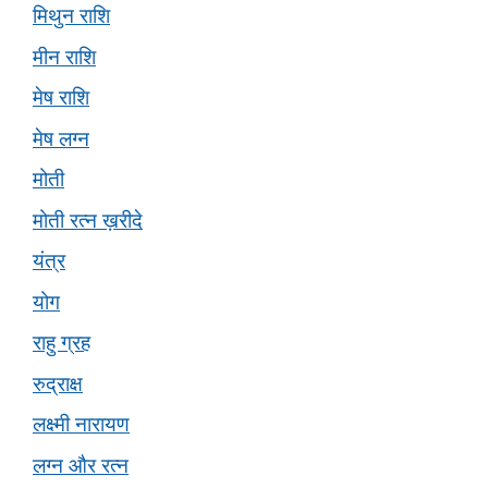
मिथुन राशि
मीन राशि
मेष राशि
मेष लग्न
मोती
मोती रत्न ख़रीदे
यंत्र
योग
राहु ग्रह
रुद्राक्ष
लक्ष्मी नारायण
लग्न और रत्न