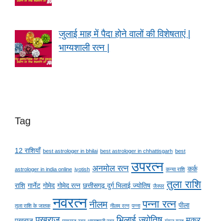
जुलाई माह में पैदा होने वालों की विशेषताएं |
भाग्यशाली रत्न |
Tag
12 राशियाँ
best astrologer in bhilai
best astrologer in chhattisgarh
best
उपरत्न
अनमोल रत्न
कर्क
astrologer in india online
jyotish
कन्या राशि
तुला राशि
राशि
गार्नेट
गोमेद
गोमेद रत्न
छत्तीसगढ़ दुर्ग भिलाई ज्योतिष
जैस्पर
नवरत्न
पन्ना रत्न
नीलम
पीला
तुला राशि के जातक
नीलम रत्न
पन्ना
पुखराज
भिलाई ज्योतिष
मकर
पुखराज