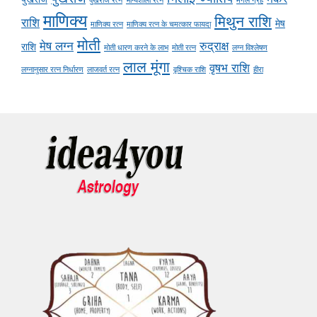
पुखराज रत्न
भाग्यशाली रत्न
मंगल ग्रह
माणिक्य
मिथुन राशि
राशि
मेष
माणिक्य रत्न
माणिक्य रत्न के चमत्कार फायदा
मोती
मेष लग्न
रुद्राक्ष
राशि
मोती धारण करने के लाभ
मोती रत्न
लग्न विश्लेषण
लाल मूंगा
वृषभ राशि
लग्नानुसार रत्न निर्धारण
लाजवर्त रत्न
वृश्चिक राशि
हीरा