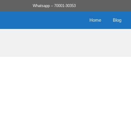
Skip
Whatsapp – 70001-30353
to
content
Home
Blog