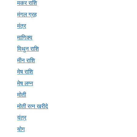
मकर राशि
मंगल ग्रह
मंत्र
माणिक्य
मिथुन राशि
मीन राशि
मेष राशि
मेष लग्न
मोती
मोती रत्न ख़रीदे
यंत्र
योग