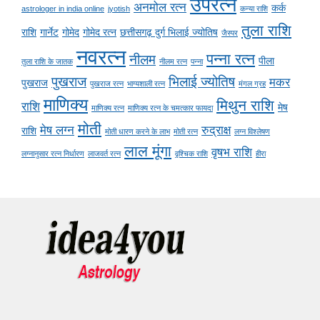
उपरत्न
अनमोल रत्न
कर्क
astrologer in india online
jyotish
कन्या राशि
तुला राशि
राशि
गार्नेट
गोमेद
गोमेद रत्न
छत्तीसगढ़ दुर्ग भिलाई ज्योतिष
जैस्पर
नवरत्न
पन्ना रत्न
नीलम
पीला
तुला राशि के जातक
नीलम रत्न
पन्ना
पुखराज
भिलाई ज्योतिष
मकर
पुखराज
पुखराज रत्न
भाग्यशाली रत्न
मंगल ग्रह
माणिक्य
मिथुन राशि
राशि
मेष
माणिक्य रत्न
माणिक्य रत्न के चमत्कार फायदा
मोती
मेष लग्न
रुद्राक्ष
राशि
मोती धारण करने के लाभ
मोती रत्न
लग्न विश्लेषण
लाल मूंगा
वृषभ राशि
लग्नानुसार रत्न निर्धारण
लाजवर्त रत्न
वृश्चिक राशि
हीरा