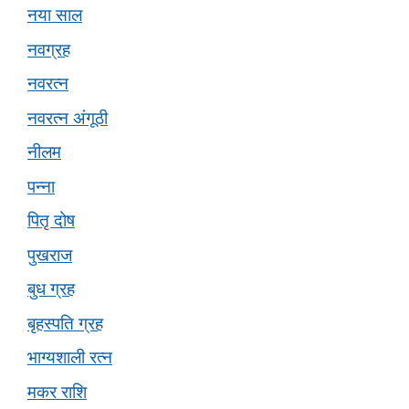
नया साल
नवग्रह
नवरत्न
नवरत्न अंगूठी
नीलम
पन्ना
पितृ दोष
पुखराज
बुध ग्रह
बृहस्पति ग्रह
भाग्यशाली रत्न
मकर राशि