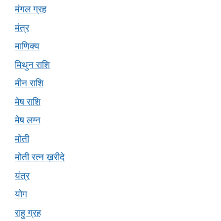
मंगल ग्रह
मंत्र
माणिक्य
मिथुन राशि
मीन राशि
मेष राशि
मेष लग्न
मोती
मोती रत्न ख़रीदे
यंत्र
योग
राहु ग्रह