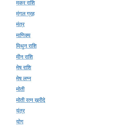
मकर राशि
मंगल ग्रह
मंत्र
माणिक्य
मिथुन राशि
मीन राशि
मेष राशि
मेष लग्न
मोती
मोती रत्न ख़रीदे
यंत्र
योग