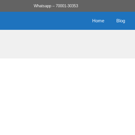
Skip
Whatsapp – 70001-30353
to
content
Home
Blog