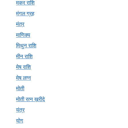
मकर राशि
मंगल ग्रह
मंत्र
माणिक्य
मिथुन राशि
मीन राशि
मेष राशि
मेष लग्न
मोती
मोती रत्न ख़रीदे
यंत्र
योग