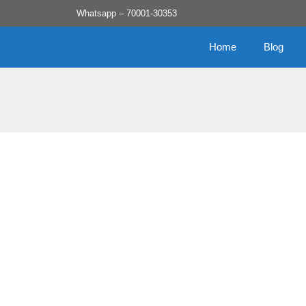
Skip
Whatsapp – 70001-30353
to
content
Home
Blog