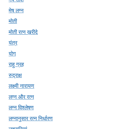
मेष लग्न
मोती
मोती रत्न ख़रीदे
यंत्र
योग
राहु ग्रह
रुद्राक्ष
लक्ष्मी नारायण
लग्न और रत्न
लग्न विश्लेषण
लग्नानुसार रत्न निर्धारण