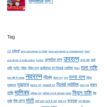
भाग्यशाली रत्न |
Tag
12 राशियाँ
best astrologer in bhilai
best astrologer in chhattisgarh
best
उपरत्न
अनमोल रत्न
कर्क
astrologer in india online
jyotish
कन्या राशि
तुला राशि
राशि
गार्नेट
गोमेद
गोमेद रत्न
छत्तीसगढ़ दुर्ग भिलाई ज्योतिष
जैस्पर
नवरत्न
पन्ना रत्न
नीलम
पीला
तुला राशि के जातक
नीलम रत्न
पन्ना
पुखराज
भिलाई ज्योतिष
मकर
पुखराज
पुखराज रत्न
भाग्यशाली रत्न
मंगल ग्रह
माणिक्य
मिथुन राशि
राशि
मेष
माणिक्य रत्न
माणिक्य रत्न के चमत्कार फायदा
मोती
मेष लग्न
रुद्राक्ष
राशि
मोती धारण करने के लाभ
मोती रत्न
लग्न विश्लेषण