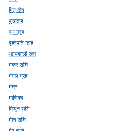
पितृ दोष
पुखराज
बुध ग्रह
बृहस्पति ग्रह
भाग्यशाली रत्न
मकर राशि
मंगल ग्रह
मंत्र
माणिक्य
मिथुन राशि
मीन राशि
मेष राशि