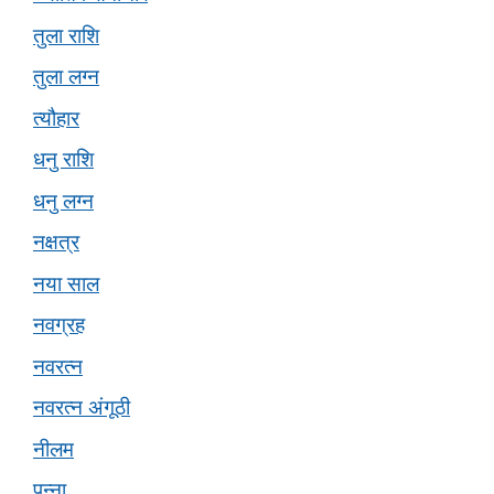
तुला राशि
तुला लग्न
त्यौहार
धनु राशि
धनु लग्न
नक्षत्र
नया साल
नवग्रह
नवरत्न
नवरत्न अंगूठी
नीलम
पन्ना