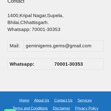
Contact
1400,Kripal Nagar,Supela,
Bhilai,Chhattisgarh.
Whatsapp: 70001-30353
Mail:
geminigems.gems@gmail.com
Whatsapp:
70001-30353
Home
About Us
Contact Us
Services
Terms and Conditions
Disclaimer
Privacy Policy