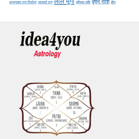
लाल मूंगा
वृषभ राशि
लग्नानुसार रत्न निर्धारण
लाजवर्त रत्न
वृश्चिक राशि
हीरा