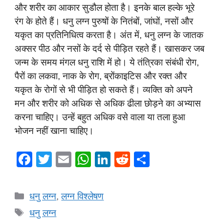
और शरीर का आकार सुडौल होता है। इनके बाल हल्के भूरे
रंग के होते हैं। धनु लग्न पुरुषों के नितंबों, जांघों, नसों और
यकृत का प्रतिनिधित्व करता है। अंत में, धनु लग्न के जातक
अक्सर पीठ और नसों के दर्द से पीड़ित रहते हैं। खासकर जब
जन्म के समय मंगल धनु राशि में हो। ये तंत्रिका संबंधी रोग,
पैरों का लकवा, नाक के रोग, ब्रोंकाइटिस और रक्त और
यकृत के रोगों से भी पीड़ित हो सकते हैं। व्यक्ति को अपने
मन और शरीर को अधिक से अधिक ढीला छोड़ने का अभ्यास
करना चाहिए। उन्हें बहुत अधिक वसे वाला या तला हुआ
भोजन नहीं खाना चाहिए।
F
T
E
W
Li
R
S
a
wi
m
h
n
e
h
c
tt
ail
at
k
d
ar
Categories
धनु लग्न
,
लग्न विश्लेषण
e
er
s
e
di
e
Tags
धनु लग्न