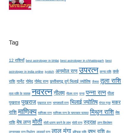
Tag
12 राशियाँ
best astrologer in bhilai
best astrologer in chhattisgarh
best
उपरत्न
अनमोल रत्न
कर्क
astrologer in india online
jyotish
कन्या राशि
तुला राशि
राशि
गार्नेट
गोमेद
गोमेद रत्न
छत्तीसगढ़ दुर्ग भिलाई ज्योतिष
जैस्पर
नवरत्न
पन्ना रत्न
नीलम
पीला
तुला राशि के जातक
नीलम रत्न
पन्ना
पुखराज
भिलाई ज्योतिष
मकर
पुखराज
पुखराज रत्न
भाग्यशाली रत्न
मंगल ग्रह
माणिक्य
मिथुन राशि
राशि
मेष
माणिक्य रत्न
माणिक्य रत्न के चमत्कार फायदा
मोती
मेष लग्न
रुद्राक्ष
राशि
मोती धारण करने के लाभ
मोती रत्न
लग्न विश्लेषण
लाल मूंगा
वृषभ राशि
लग्नानुसार रत्न निर्धारण
लाजवर्त रत्न
वृश्चिक राशि
हीरा