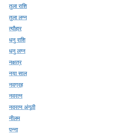
तुला राशि
तुला लग्न
त्यौहार
धनु राशि
धनु लग्न
नक्षत्र
नया साल
नवग्रह
नवरत्न
नवरत्न अंगूठी
नीलम
पन्ना