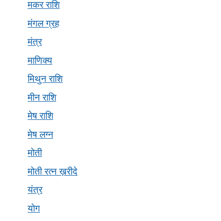
मकर राशि
मंगल ग्रह
मंत्र
माणिक्य
मिथुन राशि
मीन राशि
मेष राशि
मेष लग्न
मोती
मोती रत्न ख़रीदे
यंत्र
योग