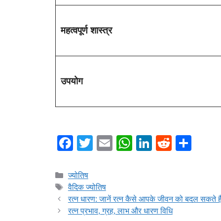
महत्वपूर्ण शास्त्र
उपयोग
F
T
E
W
Li
R
S
a
wi
m
h
n
e
h
c
tt
ail
at
k
d
ar
Categories
ज्योतिष
e
er
s
e
di
e
Tags
वैदिक ज्योतिष
रत्न धारण: जानें रत्न कैसे आपके जीवन को बदल सकते है
b
A
dI
t
रत्न प्रभाव, ग्रह, लाभ और धारण विधि