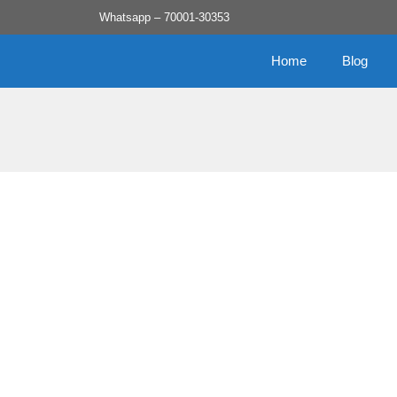
Skip
Whatsapp – 70001-30353
to
content
Home
Blog