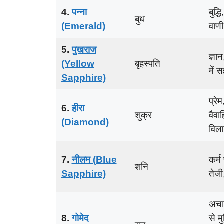
4.
पन्ना
बुद्
बुध
(Emerald)
वाणी
5.
पुखराज
ज्ञान
(Yellow
बृहस्पति
में 
Sapphire)
प्रे
6.
हीरा
शुक्र
वैवा
(Diamond)
विला
7.
नीलम (Blue
कर्म
शनि
Sapphire)
तेजी
अचा
8.
गोमेद
से मु