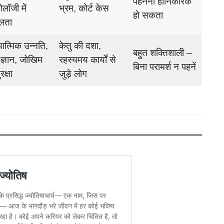
पहनना हानिकारक
ोलॉजी में
भ्रम, कोर्ट केस
हो सकता
लता
ात्मिक उन्नति,
केतु की दशा,
बहुत शक्तिशाली –
त ज्ञान, जोखिम
रहस्यमय कार्यों से
बिना परामर्श न पहनें
रक्षा
जुड़े लोग