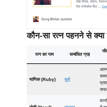
कौन-सा रत्न पहनने से क्या
जीव
रत्न का नाम
सम्बंधित ग्रह
आत्म
सम्म
माणिक (Ruby)
सूर्य
प्र
सफ
मानस