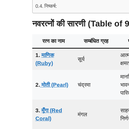
निष्कर्ष:
नवरत्नों की सारणी (Table o
रत्न का नाम
सम्बंधित ग्रह
1.
माणिक
आत्म
सूर्य
(Ruby)
क्षम
मानस
2.
मोती (Pearl)
चंद्रमा
भावन
पारि
3.
मूँगा (Red
साहस
मंगल
Coral)
निर्