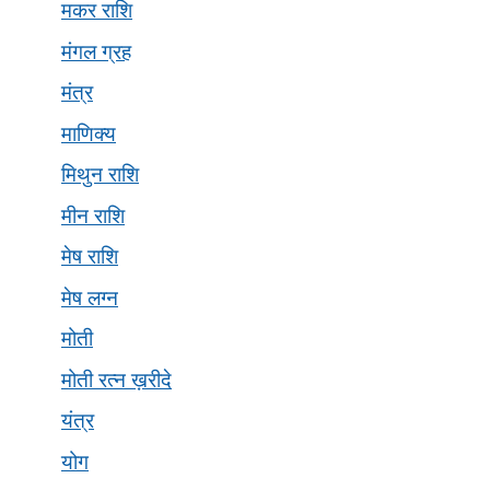
मकर राशि
मंगल ग्रह
मंत्र
माणिक्य
मिथुन राशि
मीन राशि
मेष राशि
मेष लग्न
मोती
मोती रत्न ख़रीदे
यंत्र
योग