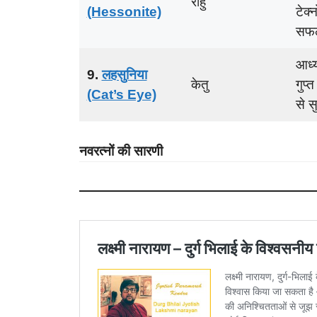
राहु
(Hessonite)
टेक्न
सफ
आध्य
9.
लहसुनिया
केतु
गुप्
(Cat’s Eye)
से सु
नवरत्नों की सारणी