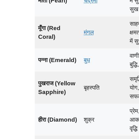
मोती (Pearl)
चंद्रमा
में 
सुख
साहस
मूँगा (Red
मंगल
क्षम
Coral)
में स
वाणी
पन्ना (Emerald)
बुध
बुद्ध
समृद
पुखराज (Yellow
बृहस्पति
योग, 
Sapphire)
सफ
प्रे
हीरा (Diamond)
शुक्र
आकर्ष
वृद्धि