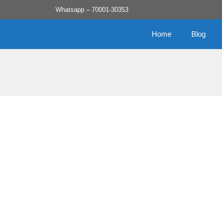
Skip
Whatsapp – 70001-30353
to
content
Home
Blog