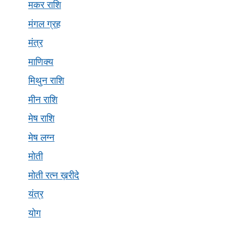
मकर राशि
मंगल ग्रह
मंत्र
माणिक्य
मिथुन राशि
मीन राशि
मेष राशि
मेष लग्न
मोती
मोती रत्न ख़रीदे
यंत्र
योग