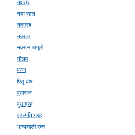
नक्षत्र
नया साल
नवग्रह
नवरत्न
नवरत्न अंगूठी
नीलम
पन्ना
पितृ दोष
पुखराज
बुध ग्रह
बृहस्पति ग्रह
भाग्यशाली रत्न