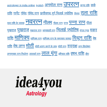
उपरत्न
अनमोल रत्न
कर्क
astrologer in india online
jyotish
कन्या राशि
तुला राशि
राशि
गार्नेट
गोमेद
गोमेद रत्न
छत्तीसगढ़ दुर्ग भिलाई ज्योतिष
जैस्पर
नवरत्न
पन्ना रत्न
नीलम
पीला
तुला राशि के जातक
नीलम रत्न
पन्ना
पुखराज
भिलाई ज्योतिष
मकर
पुखराज
पुखराज रत्न
भाग्यशाली रत्न
मंगल ग्रह
माणिक्य
मिथुन राशि
राशि
मेष
माणिक्य रत्न
माणिक्य रत्न के चमत्कार फायदा
मोती
मेष लग्न
रुद्राक्ष
राशि
मोती धारण करने के लाभ
मोती रत्न
लग्न विश्लेषण
लाल मूंगा
वृषभ राशि
लग्नानुसार रत्न निर्धारण
लाजवर्त रत्न
वृश्चिक राशि
हीरा