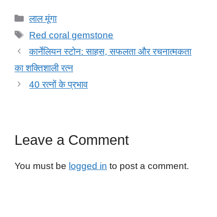
c
tt
ail
at
k
d
ar
Categories
लाल मूंगा
e
er
s
e
di
e
Tags
Red coral gemstone
b
A
dI
t
कार्नेलियन स्टोन: साहस, सफलता और रचनात्मकता
o
p
n
का शक्तिशाली रत्न
o
p
40 रत्नों के प्रभाव
k
Leave a Comment
You must be
logged in
to post a comment.