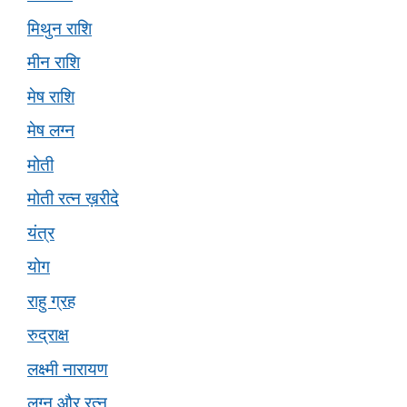
मिथुन राशि
मीन राशि
मेष राशि
मेष लग्न
मोती
मोती रत्न ख़रीदे
यंत्र
योग
राहु ग्रह
रुद्राक्ष
लक्ष्मी नारायण
लग्न और रत्न