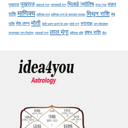
पुखराज
भिलाई ज्योतिष
मकर
पुखराज
पुखराज रत्न
भाग्यशाली रत्न
मंगल ग्रह
माणिक्य
मिथुन राशि
राशि
मेष
माणिक्य रत्न
माणिक्य रत्न के चमत्कार फायदा
मोती
मेष लग्न
रुद्राक्ष
राशि
मोती धारण करने के लाभ
मोती रत्न
लग्न विश्लेषण
लाल मूंगा
वृषभ राशि
लग्नानुसार रत्न निर्धारण
लाजवर्त रत्न
वृश्चिक राशि
हीरा