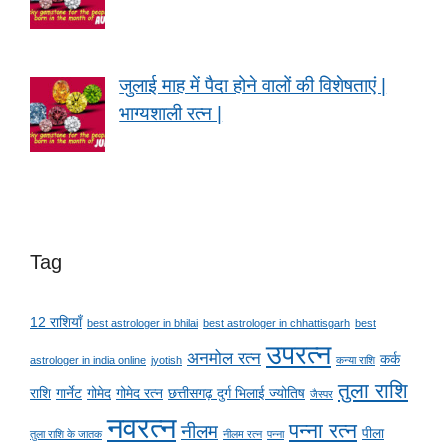
जुलाई माह में पैदा होने वालों की विशेषताएं |
भाग्यशाली रत्न |
Tag
12 राशियाँ
best astrologer in bhilai
best astrologer in chhattisgarh
best
उपरत्न
अनमोल रत्न
कर्क
astrologer in india online
jyotish
कन्या राशि
तुला राशि
राशि
गार्नेट
गोमेद
गोमेद रत्न
छत्तीसगढ़ दुर्ग भिलाई ज्योतिष
जैस्पर
नवरत्न
पन्ना रत्न
नीलम
पीला
तुला राशि के जातक
नीलम रत्न
पन्ना